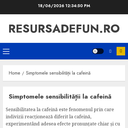
Skip
18/06/2026
12:34:51 PM
to
content
RESURSADEFUN.RO
Primary
Menu
Home
Simptomele sensibilității la cafeină
Simptomele sensibilității la cafeină
Sensibilitatea la cafeină este fenomenul prin care
indivizii reacționează diferit la cafeină,
experimentând adesea efecte pronunțate chiar și cu