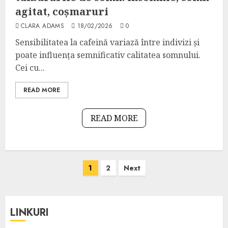
agitat, coșmaruri
CLARA ADAMS
18/02/2026
0
Sensibilitatea la cafeină variază între indivizi și
poate influența semnificativ calitatea somnului.
Cei cu...
READ MORE
READ MORE
Posts
1
2
Next
pagination
LINKURI